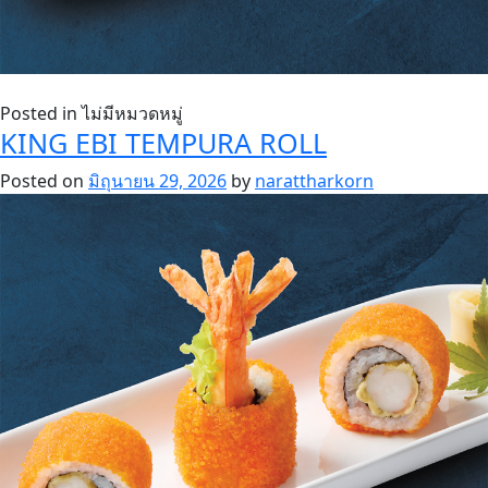
Posted in ไม่มีหมวดหมู่
KING EBI TEMPURA ROLL
Posted on
มิถุนายน 29, 2026
by
narattharkorn