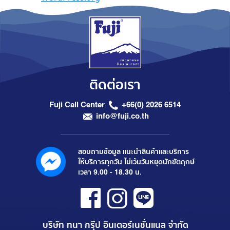
ติดต่อเรา
Fuji Call Center
+66(0) 2026 6514
info@fuji.co.th
สอบถามข้อมูล แนะนำสินค้าและบริการ
ให้บริการทุกวัน ไม่เว้นวันหยุดนักขัตฤกษ์
เวลา 9.00 - 18.30 น.
บริษัท ทนา กรุ๊ป อินเตอร์เนชั่นแนล จำกัด