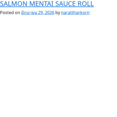
SALMON MENTAI SAUCE ROLL
Posted on
มิถุนายน 29, 2026
by
narattharkorn