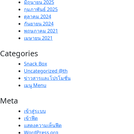
มิถุนายน 2025
กุมภาพันธ์ 2025
ตุลาคม 2024
กันยายน 2024
พฤษภาคม 2021
เมษายน 2021
Categories
Snack Box
Uncategorized @th
ข่าวสารและโปรโมชั่น
เมนู Menu
Meta
เข้าสู่ระบบ
เข้าฟีด
แสดงความเห็นฟีด
WordPress.org