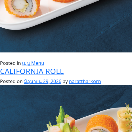
Posted in
เมนู Menu
CALIFORNIA ROLL
Posted on
มิถุนายน 29, 2026
by
narattharkorn