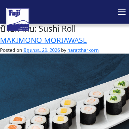
ป้ายกำกับ:
Sushi Roll
Skip
to
MAKIMONO MORIAWASE
content
Posted on
มิถุนายน 29, 2026
by
narattharkorn