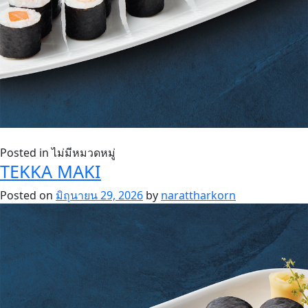
Posted in ไม่มีหมวดหมู่
TEKKA MAKI
Posted on
มิถุนายน 29, 2026
by
narattharkorn