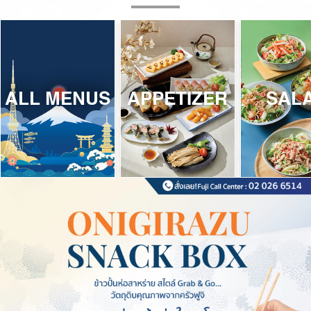
ALL MENUS
APPETIZER
SAL