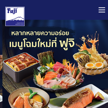
Skip
to
content