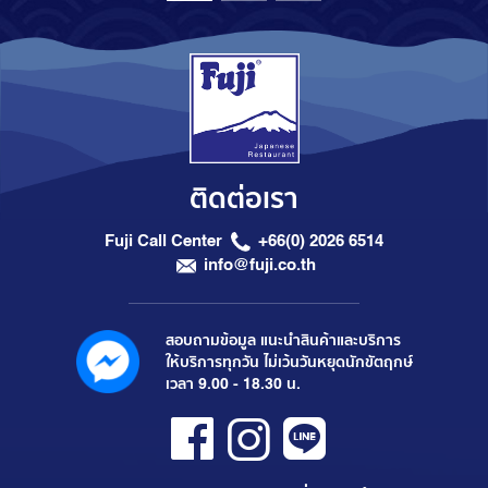
ติดต่อเรา
Fuji Call Center
+66(0) 2026 6514
info@fuji.co.th
สอบถามข้อมูล แนะนำสินค้าและบริการ
ให้บริการทุกวัน ไม่เว้นวันหยุดนักขัตฤกษ์
เวลา 9.00 - 18.30 น.