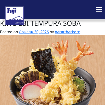
KING EBI TEMPURA SOBA
Skip
to
Posted on
มิถุนายน 30, 2026
by
narattharkorn
content