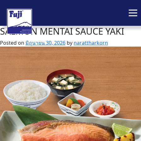
SALMON MENTAI SAUCE YAKI
Skip
to
Posted on
มิถุนายน 30, 2026
by
narattharkorn
content