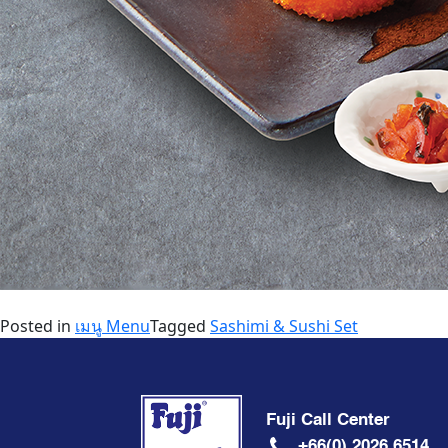
Posted in
เมนู Menu
Tagged
Sashimi & Sushi Set
Fuji Call Center
+66(0) 2026 6514