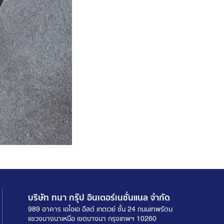
บริษัท ทนา กรุ๊ป อินเตอร์เนชั่นแนล จำกัด
989 อาคาร เอไอเอ อีสต์ เกตเวย์ ชั้น 24 ถนนเทพรัตน
แขวงบางนาเหนือ เขตบางนา กรุงเทพฯ 10260