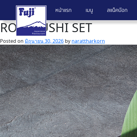
หน้าแรก
เมนู
สแน็คบ๊อก
ROLL SUSHI SET
Skip
to
content
Posted on
มิถุนายน 30, 2026
by
narattharkorn