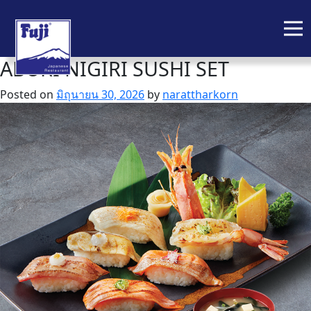
ABURI NIGIRI SUSHI SET
Skip
to
Posted on
มิถุนายน 30, 2026
by
narattharkorn
content