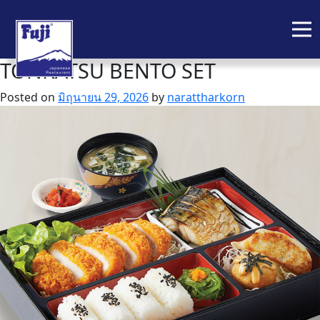
TONKATSU BENTO SET
Skip
to
Posted on
มิถุนายน 29, 2026
by
narattharkorn
content