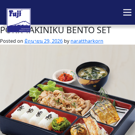
PORK YAKINIKU BENTO SET
Skip
to
Posted on
มิถุนายน 29, 2026
by
narattharkorn
content