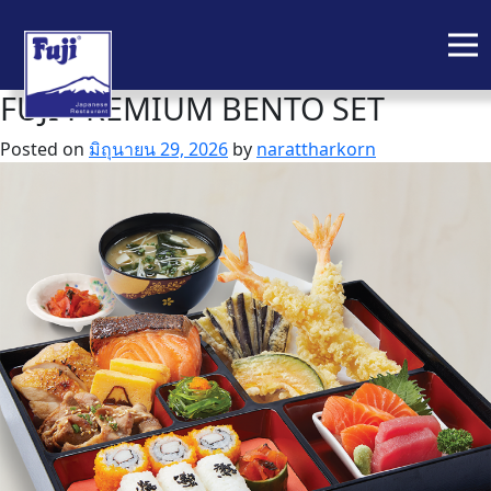
FUJI PREMIUM BENTO SET
Skip
to
Posted on
มิถุนายน 29, 2026
by
narattharkorn
content