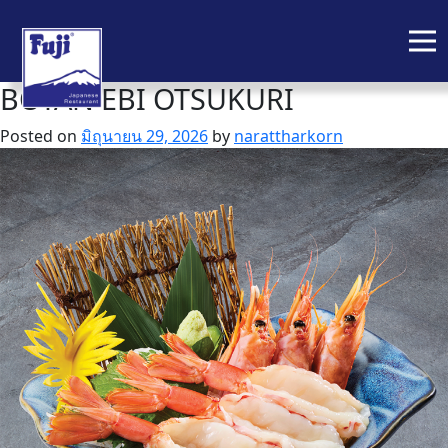
BOTAN EBI OTSUKURI
Skip
to
Posted on
มิถุนายน 29, 2026
by
narattharkorn
content