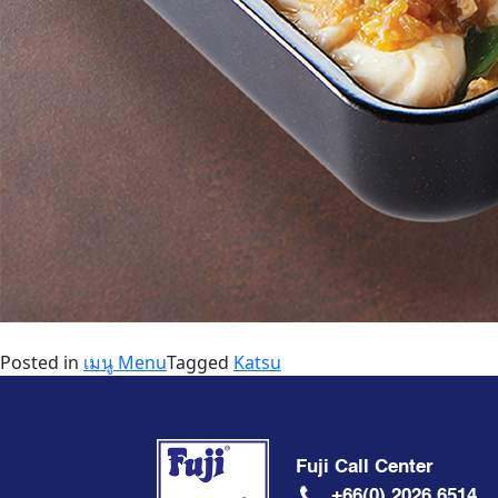
Posted in
เมนู Menu
Tagged
Katsu
Fuji Call Center
+66(0) 2026 6514