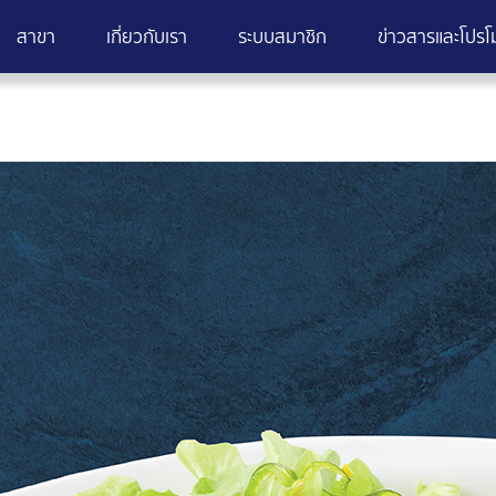
สาขา
เกี่ยวกับเรา
ระบบสมาชิก
ข่าวสารและโปรโม