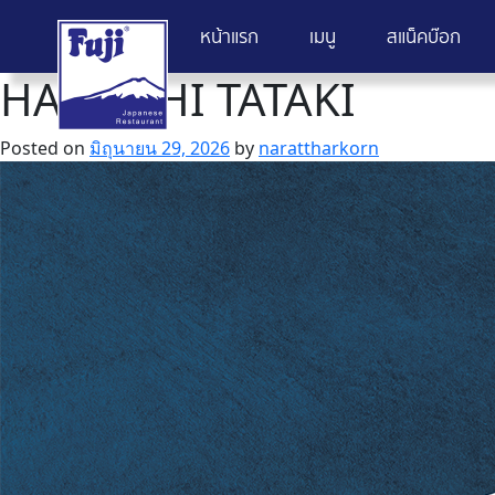
หน้าแรก
เมนู
สแน็คบ๊อก
HAMACHI TATAKI
Skip
to
content
Posted on
มิถุนายน 29, 2026
by
narattharkorn