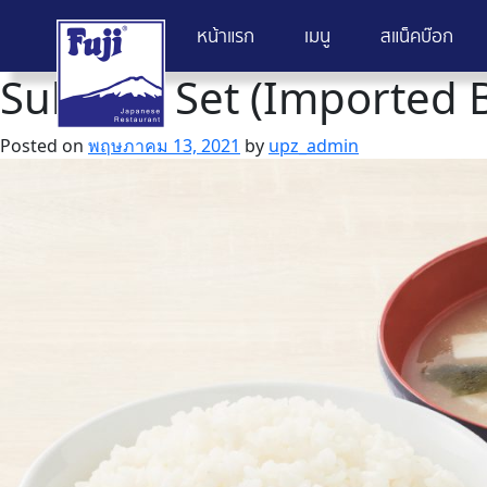
หน้าแรก
เมนู
สแน็คบ๊อก
Sukiyaki Set (Imported B
Skip
to
content
Posted on
พฤษภาคม 13, 2021
by
upz_admin