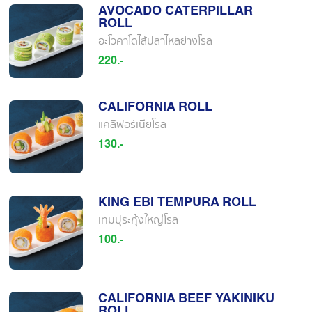
AVOCADO CATERPILLAR
ROLL
อะโวคาโดไส้ปลาไหลย่างโรล
220.-
CALIFORNIA ROLL
แคลิฟอร์เนียโรล
130.-
KING EBI TEMPURA ROLL
เทมปุระกุ้งใหญ่โรล
100.-
CALIFORNIA BEEF YAKINIKU
ROLL