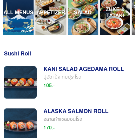
S
ZUKE &
ALL MENUS
APPETIZER
SALAD
TATAKI
Sushi Roll
KANI SALAD AGEDAMA ROLL
ปูอัดแป้งเทมปุระโรล
105.-
ALASKA SALMON ROLL
อลาสก้าแซลมอนโรล
170.-