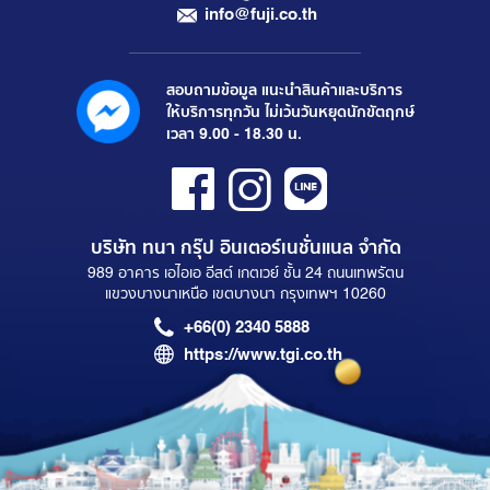
info@fuji.co.th
สอบถามข้อมูล แนะนำสินค้าและบริการ
ให้บริการทุกวัน ไม่เว้นวันหยุดนักขัตฤกษ์
เวลา 9.00 - 18.30 น.
บริษัท ทนา กรุ๊ป อินเตอร์เนชั่นแนล จำกัด
989 อาคาร เอไอเอ อีสต์ เกตเวย์ ชั้น 24 ถนนเทพรัตน
แขวงบางนาเหนือ เขตบางนา กรุงเทพฯ 10260
+66(0) 2340 5888
https://www.tgi.co.th