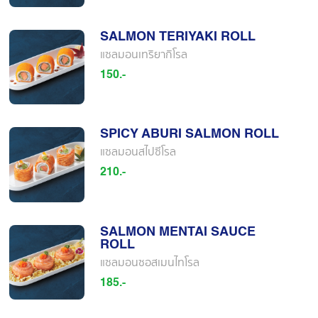
SALMON TERIYAKI ROLL
แซลมอนเทริยากิโรล
150.-
SPICY ABURI SALMON ROLL
แซลมอนสไปซีโรล
210.-
SALMON MENTAI SAUCE
ROLL
แซลมอนซอสเมนไทโรล
185.-