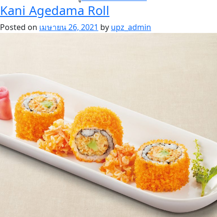
Kani Agedama Roll
Ebi
Maki
Posted on
เมษายน 26, 2021
by
upz_admin