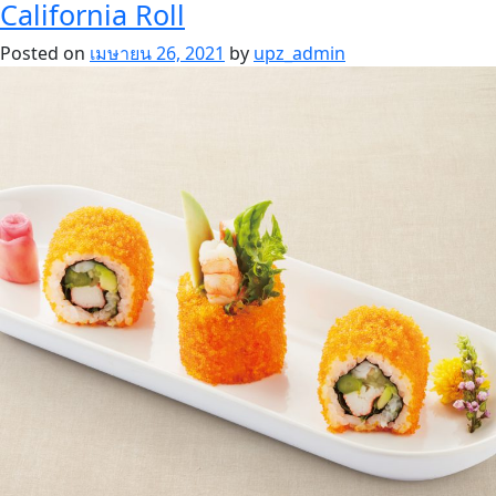
California Roll
Caterpillar
Roll
Posted on
เมษายน 26, 2021
by
upz_admin