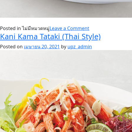
on
Posted in ไม่มีหมวดหมู่
Leave a Comment
Kani Kama Tataki (Thai Style)
Tako
Tataki
Posted on
เมษายน 20, 2021
by
upz_admin
(Thai
Style)