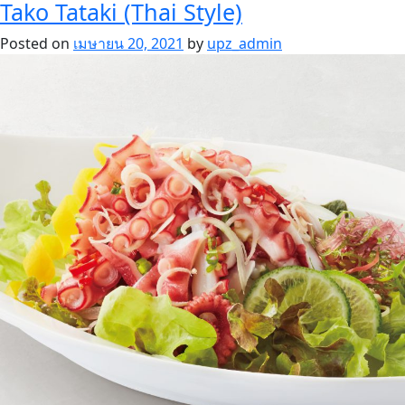
Tako Tataki (Thai Style)
Salmon
Tataki
Posted on
เมษายน 20, 2021
by
upz_admin
(Thai
Style)