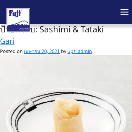
ป้ายกำกับ:
Sashimi & Tataki
Skip
to
Gari
content
Posted on
เมษายน 20, 2021
by
upz_admin