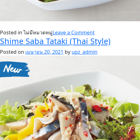
on
Posted in ไม่มีหมวดหมู่
Leave a Comment
Shime Saba Tataki (Thai Style)
Hotate
Tataki
Posted on
เมษายน 20, 2021
by
upz_admin
(Thai
Style)