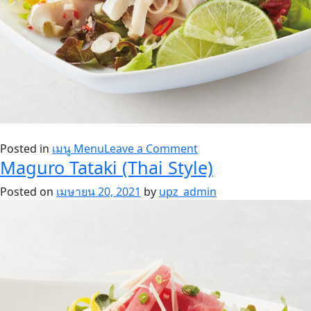
on
Posted in
เมนู Menu
Leave a Comment
Maguro Tataki (Thai Style)
Shime
Saba
Posted on
เมษายน 20, 2021
by
upz_admin
Tataki
(Thai
Style)