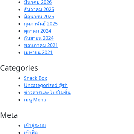
มีนาคม 2026
ธันวาคม 2025
มิถุนายน 2025
กุมภาพันธ์ 2025
ตุลาคม 2024
กันยายน 2024
พฤษภาคม 2021
เมษายน 2021
Categories
Snack Box
Uncategorized @th
ข่าวสารและโปรโมชั่น
เมนู Menu
Meta
เข้าสู่ระบบ
เข้าฟีด