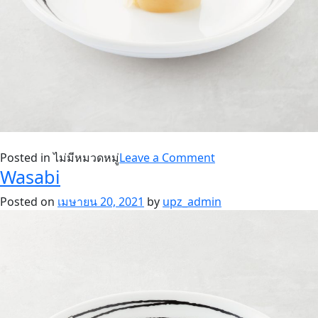
on
Posted in ไม่มีหมวดหมู่
Leave a Comment
Wasabi
Gari
Posted on
เมษายน 20, 2021
by
upz_admin