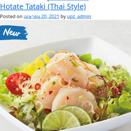
Hotate Tataki (Thai Style)
Salmon
Mentai
Posted on
เมษายน 20, 2021
by
upz_admin
Sauce