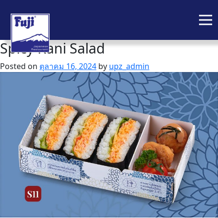
Spicy Kani Salad
Skip
to
Posted on
ตุลาคม 16, 2024
by
upz_admin
content