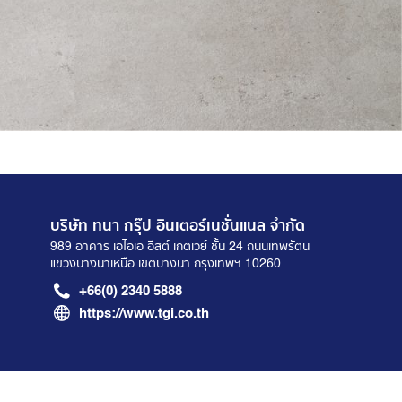
บริษัท ทนา กรุ๊ป อินเตอร์เนชั่นแนล จำกัด
989 อาคาร เอไอเอ อีสต์ เกตเวย์ ชั้น 24 ถนนเทพรัตน
แขวงบางนาเหนือ เขตบางนา กรุงเทพฯ 10260
+66(0) 2340 5888
https://www.tgi.co.th