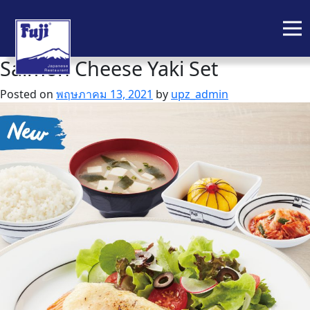
Salmon Cheese Yaki Set
Skip
to
Posted on
พฤษภาคม 13, 2021
by
upz_admin
content