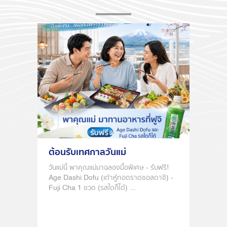
ต้อนรับเทศกาลวันแม่
KID’
หนูๆ
วันแม่นี้ พาคุณแม่มาฉลองมื้อพิเศษ - รับฟรี!
Age Dashi Dofu (เต้าหู้ทอดราดซอสดาชิ) -
ฟูจิขอ
Fuji Cha 1 ขวด (รสใดก็ได้) ...
ด้วย 3 
อิ่มอร่