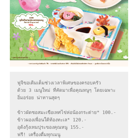
ฟูจิขอเติมเต็มช่วงเวลาพิเศษของครอบครัว

ด้วย 3 เมนูใหม่ ที่คัดมาเพื่อคุณหนูๆ โดยเฉพาะ

อิ่มอร่อย น่าทานสุดๆ 

ข้าวผัดซอสมะเขือเทศไข่ห่อน้องกระต่าย* 100.-

ข้าวผองเพื่อนใต้ท้องทะเล* 120.-

อุด้งกุ้งเทมปุระของคุณหนู 155.-

ฟรี! เครื่องดื่มทุกเมนู
